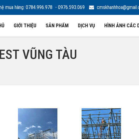
hệ mua hàng: 0784.996.978
- 0976.593.069
cmskhanhhoa@gmail
HỦ
GIỚI THIỆU
SẢN PHẨM
DỊCH VỤ
HÌNH ẢNH CÁC 
FEST VŨNG TÀU