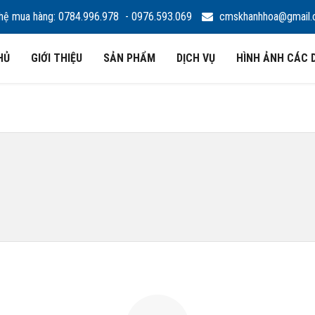
hệ mua hàng: 0784.996.978
- 0976.593.069
cmskhanhhoa@gmail
HỦ
GIỚI THIỆU
SẢN PHẨM
DỊCH VỤ
HÌNH ẢNH CÁC 