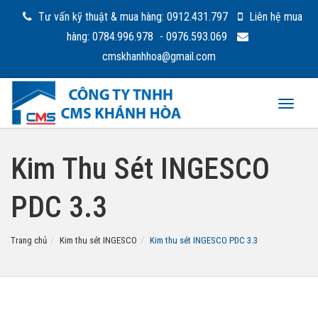
Tư vấn kỹ thuật & mua hàng: 0912.431.797
Liên hệ mua
hàng: 0784.996.978
- 0976.593.069
cmskhanhhoa@gmail.com
Toggle
navigat
Kim Thu Sét INGESCO
PDC 3.3
Trang chủ
Kim thu sét INGESCO
Kim thu sét INGESCO PDC 3.3