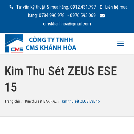
Tư vấn kỹ thuật & mua hàng: 0912.431.797
Liên hệ mua
hàng: 0784.996.978
- 0976.593.069
cmskhanhhoa@gmail.com
Toggle
navigat
Kim Thu Sét ZEUS ESE
15
Trang chủ
Kim thu sét BAKIRAL
Kim thu sét ZEUS ESE 15