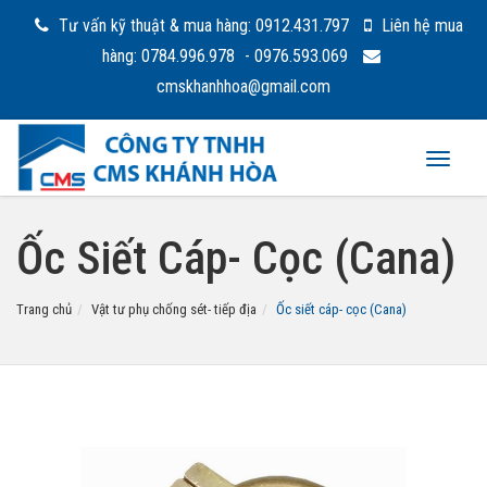
Tư vấn kỹ thuật & mua hàng: 0912.431.797
Liên hệ mua
hàng: 0784.996.978
- 0976.593.069
cmskhanhhoa@gmail.com
Toggle
navigat
Ốc Siết Cáp- Cọc (Cana)
Trang chủ
Vật tư phụ chống sét- tiếp địa
Ốc siết cáp- cọc (Cana)